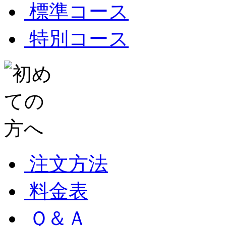
標準コース
特別コース
注文方法
料金表
Ｑ＆Ａ