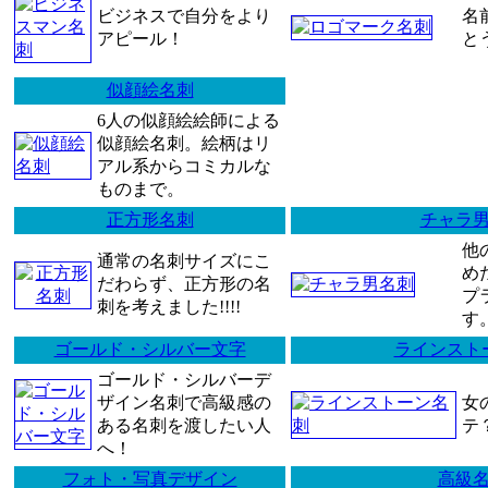
ビジネスで自分をより
名
アピール！
と
似顔絵名刺
6人の似顔絵絵師による
似顔絵名刺。絵柄はリ
アル系からコミカルな
ものまで。
正方形名刺
チャラ
他
通常の名刺サイズにこ
め
だわらず、正方形の名
プ
刺を考えました!!!!
す
ゴールド・シルバー文字
ラインスト
ゴールド・シルバーデ
ザイン名刺で高級感の
女
ある名刺を渡したい人
テ
へ！
フォト・写真デザイン
高級