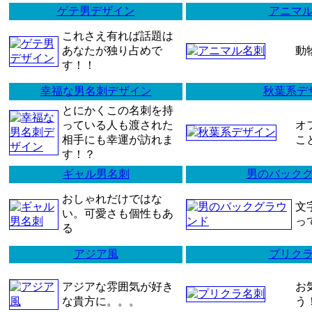
ゲテ男デザイン
アニマ
これさえ有れば話題は
あなたが独り占めで
動
す！！
幸福な男名刺デザイン
秋葉系デ
とにかくこの名刺を持
っている人も渡された
オ
相手にも幸運が訪れま
こ
す！？
ギャル男名刺
男のバック
おしゃれだけではな
文
い。可愛さも個性もあ
っ
る
アジア風
プリク
アジアな雰囲気が好き
お
な貴方に。。。
う