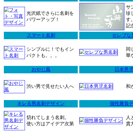
サ
光沢紙でさらに名刺を
珍
パワーアップ！
す
記
スマート名刺
セレブな
シンプルに！でもイン
同
パクトも。。。
華
おやじ風
日本男
渋い男で見せたい人へ
和
キレる男名刺デザイン
個性勝負
切れてしまう名刺。
人
使い方はアイデア次第
貴