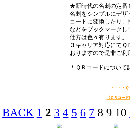
★新時代の名刺の定番
名刺をシンプルにデザ
コードに変換したり、
などをブックマークし
仕方は色々有ります。
３キャリア対応にてＱ
おりますので是非ご利
＊ＱＲコードについて
・・・・Ｑ
【ＱＲコード
BACK
1
2
3
4
5
6
7
8 9 10