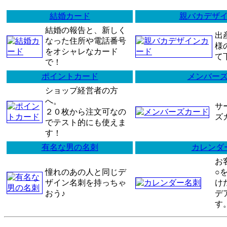
結婚カード
親バカデザ
結婚の報告と、新しく
出
なった住所や電話番号
様
をオシャレなカード
て
で！
ポイントカード
メンバー
ショップ経営者の方
へ。
サ
２０枚から注文可なの
ズ
でテスト的にも使えま
す！
有名な男の名刺
カレンダ
お
憧れのあの人と同じデ
○
ザイン名刺を持っちゃ
け
おう♪
デ
す