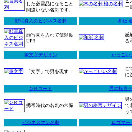
ヒ
した必需品になること
ー
間違いない名刺です。
顔写真入のビジネス名刺
和紙 
感
顔写真を入れて信頼度
UP!!
る
筆文字デザイン
かっこい
ご
「文字」で男を現す！
に
ＱＲコード
男の格言
男
携帯時代の名刺の常識
て
う
ビジネスマン名刺
ロゴマー