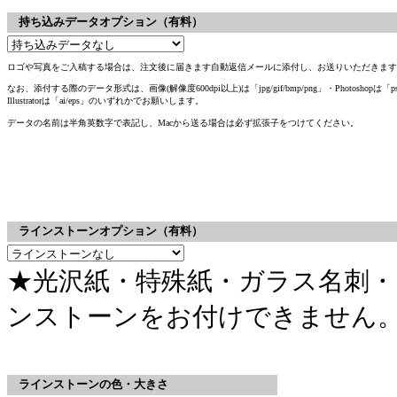
持ち込みデータオプション（有料）
ロゴや写真をご入稿する場合は、注文後に届きます自動返信メールに添付し、お送りいただきます
なお、添付する際のデータ形式は、画像(解像度600dpi以上)は「jpg/gif/bmp/png」・Photoshopは「p
Illustratorは「ai/eps」のいずれかでお願いします。
データの名前は半角英数字で表記し、Macから送る場合は必ず拡張子をつけてください。
ラインストーンオプション（有料）
★光沢紙・特殊紙・ガラス名刺
ンストーンをお付けできません
ラインストーンの色・大きさ